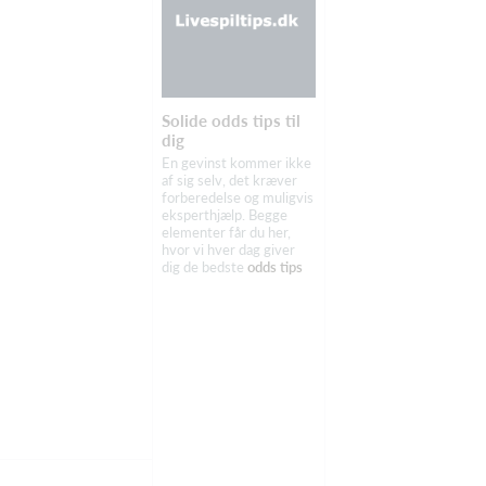
Solide odds tips til
dig
En gevinst kommer ikke
af sig selv, det kræver
forberedelse og muligvis
eksperthjælp. Begge
elementer får du her,
hvor vi hver dag giver
dig de bedste
odds tips