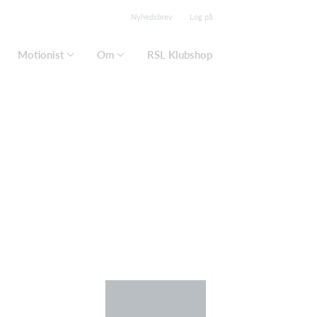
Nyhedsbrev
Log på
Motionist
Om
RSL Klubshop