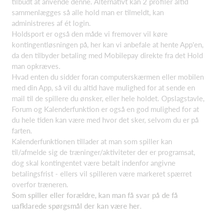
tilbudt at anvende denne. Alternativt kan 2 profiler altid
sammenlægges så alle hold man er tilmeldt, kan
administreres af ét login.
Holdsport er også den måde vi fremover vil køre
kontingentløsningen på, her kan vi anbefale at hente App'en,
da den tilbyder betaling med Mobilepay direkte fra det Hold
man opkræves.
Hvad enten du sidder foran computerskærmen eller mobilen
med din App, så vil du altid have mulighed for at sende en
mail til de spillere du ønsker, eller hele holdet. Opslagstavle,
Forum og Kalenderfunktion er også en god mulighed for at
du hele tiden kan være med hvor det sker, selvom du er på
farten.
Kalenderfunktionen tillader at man som spiller kan
til/afmelde sig de træninger/aktiviteter der er programsat,
dog skal kontingentet være betalt indenfor angivne
betalingsfrist - ellers vil spilleren være markeret spærret
overfor træneren.
Som spiller eller forældre, kan man få svar på de få
uafklarede spørgsmål der kan være her
.